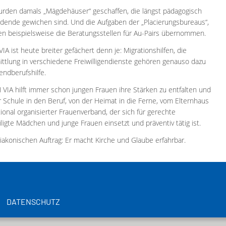
urden damals „Mägdehäuser“ geschaffen, die längst pädagogisch
dende gewichen sind. Und die Aufgaben der „Placierungsbureaus“,
aben beispielsweise die Beratungsstellen für Au-Pairs übernommen.
A ist heute breiter gefächert denn je: Migrationshilfen, die
ittlung in verschiedene Freiwilligendienste gehören genauso dazu
endberufshilfe.
N VIA hilft immer schon jungen Frauen ihre Stärken zu entfalten und
 Schule in den Beruf, von der Heimat in die Ferne, vom Elternhaus
ational organisierter Frauenverband, der sich für gerechte
igte Mädchen und junge Frauen einsetzt und präventiv tätig ist.
diakonischen Auftrag: Er macht Kirche und Glaube erfahrbar.
DATENSCHUTZ