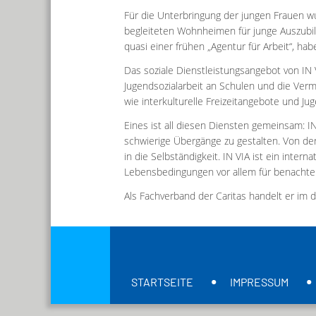
Für die Unterbringung der jungen Frauen w
begleiteten Wohnheimen für junge Auszubil
quasi einer frühen „Agentur für Arbeit“, h
Das soziale Dienstleistungsangebot von IN VI
Jugendsozialarbeit an Schulen und die Verm
wie interkulturelle Freizeitangebote und Jug
Eines ist all diesen Diensten gemeinsam: I
schwierige Übergänge zu gestalten. Von der
in die Selbständigkeit. IN VIA ist ein intern
Lebensbedingungen vor allem für benachteil
Als Fachverband der Caritas handelt er im 
STARTSEITE
IMPRESSUM