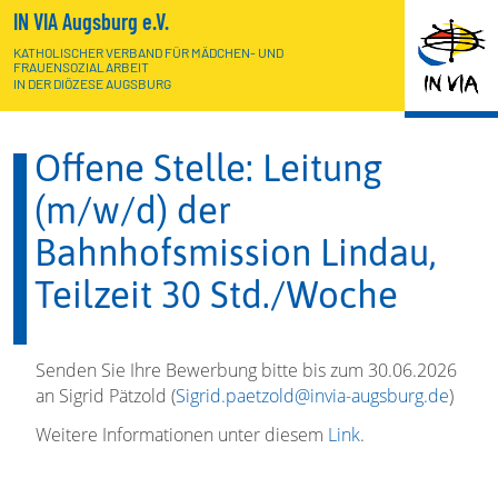
IN VIA Augsburg e.V.
KATHOLISCHER VERBAND FÜR MÄDCHEN- UND
FRAUENSOZIALARBEIT
IN DER DIÖZESE AUGSBURG
Offene Stelle: Leitung
(m/w/d) der
Bahnhofsmission Lindau,
Teilzeit 30 Std./Woche
Senden Sie Ihre Bewerbung bitte bis zum 30.06.2026
an Sigrid Pätzold (
Sigrid.paetzold@invia-augsburg.de
)
Weitere Informationen unter diesem
Link
.