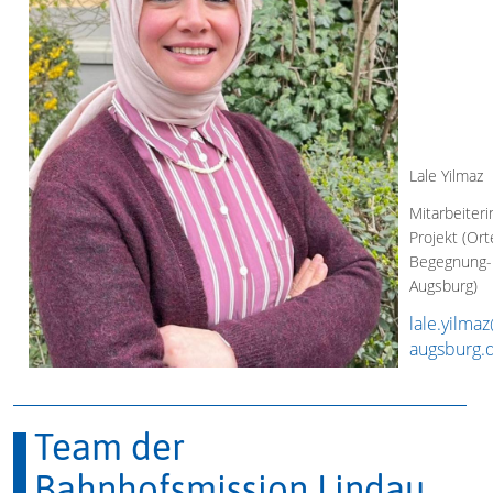
Lale Yilmaz
Mitarbeiteri
Projekt (Ort
Begegnung-
Augsburg)
lale.yilmaz
augsburg.
Team der
Bahnhofsmission Lindau