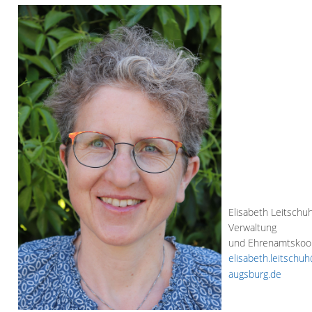
Elisabeth Leitschu
Verwaltung
und Ehrenamtskoor
elisabeth.leitschuh
augsburg.de