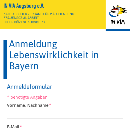
IN VIA Augsburg e.V.
KATHOLISCHER VERBAND FÜR MÄDCHEN- UND
FRAUENSOZIALARBEIT
IN DER DIÖZESE AUGSBURG
Anmeldung
Lebenswirklichkeit in
Bayern
Anmeldeformular
*
benötigte Angaben
Vorname, Nachname
*
E-Mail
*